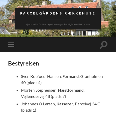
PARCELGÅRDENS RÆKKEHUSE
Hjemmeside for Grundejerforeningen Parcelgårdens Rækkehuse
Toggle
Toggle
search
mobile
field
menu
Bestyrelsen
Sven Koefoed-Hansen,​
Formand
, Granholmen
40 (plads 4)
Morten Stephensen,
Næstformand
,
Vejlemosevej 48 (plads 7)
Johannes O Larsen,
Kasserer
, Parcelvej 34 C
(plads 1)