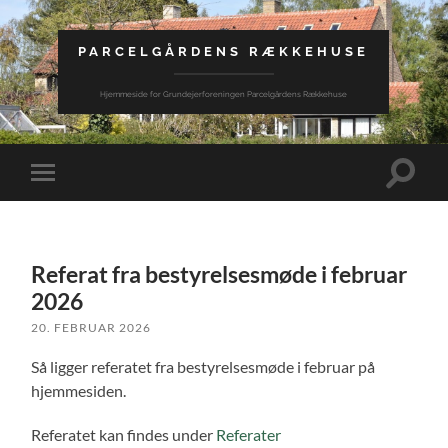
PARCELGÅRDENS RÆKKEHUSE
Hjemmeside for Grundejerforeningen Parcelgårdens Rækkehuse
Toggle
Toggle
search
mobile
field
menu
Referat fra bestyrelsesmøde i februar
2026
20. FEBRUAR 2026
Så ligger referatet fra bestyrelsesmøde i februar på
hjemmesiden.
Referatet kan findes under
Referater