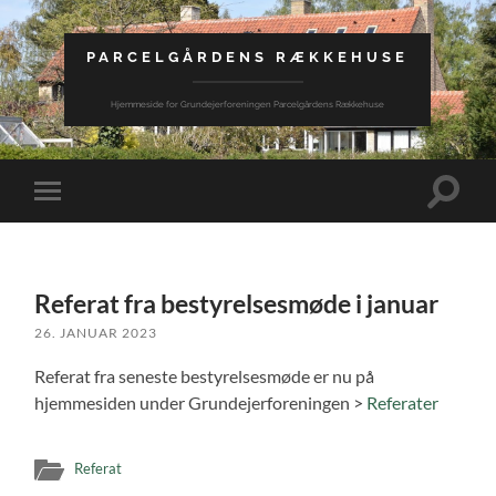
PARCELGÅRDENS RÆKKEHUSE
Hjemmeside for Grundejerforeningen Parcelgårdens Rækkehuse
Toggle
Toggle
search
mobile
field
menu
Referat fra bestyrelsesmøde i januar
26. JANUAR 2023
Referat fra seneste bestyrelsesmøde er nu på
hjemmesiden under Grundejerforeningen >
Referater
Referat